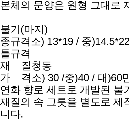
본체의 문양은 원형 그대로 
불기(마지)
종규격
소) 13*19 / 중)14.5*2
틀규격
재 질
청동
가 격
소) 30 /중)40 / 대)
연화 향로 세트로 개발된 불
재질의 속 그릇을 별도로 제
니다.