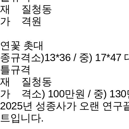
재 질
청동
가 격
원
연꽃 촛대
종규격
소)13*36 / 중) 17*47 
틀규격
재 질
청동
가 격
소) 100만원 / 중) 1
2025년 성종사가 오랜 연구
트입니다.