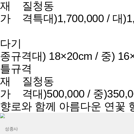
재 질
청동
가 격
특대)1,700,000 / 대)1,
다기
종규격
대) 18×20cm / 중) 16
틀규격
재 질
청동
가 격
대)500,000 / 중)350,
향로와 함께 아름다운 연꽃 