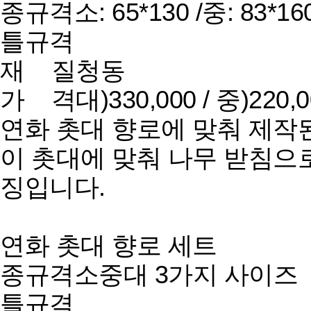
종규격
소: 65*130 /중: 83*16
틀규격
재 질
청동
가 격
대)330,000 / 중)220,
연화 촛대 향로에 맞춰 제작
이 촛대에 맞춰 나무 받침으
징입니다.
연화 촛대 향로 세트
종규격
소중대 3가지 사이즈
틀규격