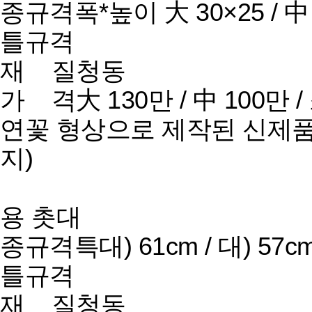
종규격
폭*높이 大 30×25 / 中 
틀규격
재 질
청동
가 격
大 130만 / 中 100만 
연꽃 형상으로 제작된 신제품
지)
용 촛대
종규격
특대) 61cm / 대) 57cm
틀규격
재 질
청동