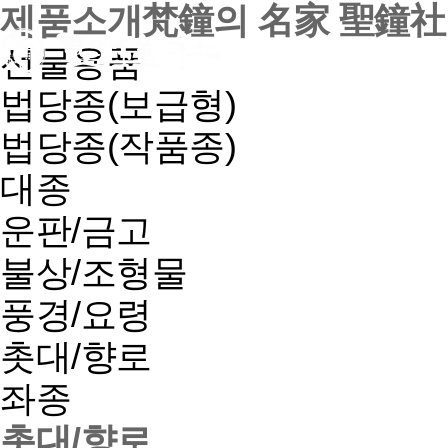
제품소개
梵鐘의 名家 聖鐘社
회사소개
선물용품
법당종(보급형)
법당종(작품종)
대종
운판/금고
불상/조형물
풍경/요령
촛대/향로
좌종
촛대/향로