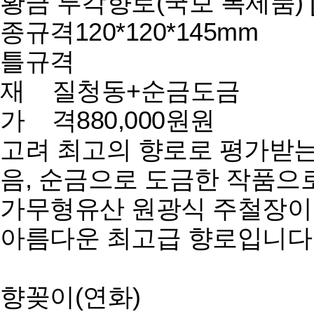
황금 투각향로(국보 복제품) [
종규격
120*120*145mm
틀규격
재 질
청동+순금도금
가 격
880,000원원
고려 최고의 향로로 평가받는
음, 순금으로 도금한 작품으
가무형유산 원광식 주철장이
아름다운 최고급 향로입니다
향꽂이(연화)