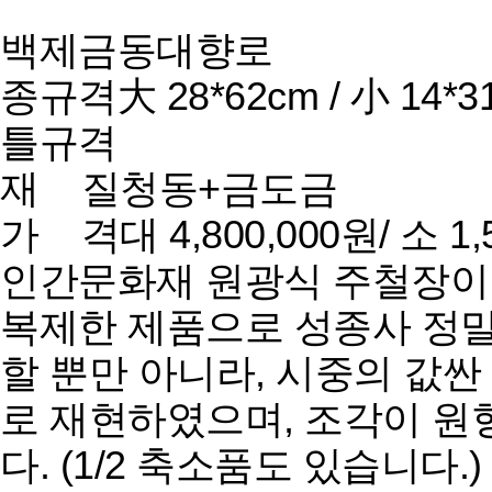
백제금동대향로
종규격
大 28*62cm / 小 14*3
틀규격
재 질
청동+금도금
가 격
대 4,800,000원/ 소 1
인간문화재 원광식 주철장이
복제한 제품으로 성종사 정
할 뿐만 아니라, 시중의 값
로 재현하였으며, 조각이 원
다. (1/2 축소품도 있습니