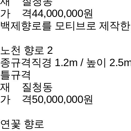
재 질
청동
가 격
44,000,000원
백제향로를 모티브로 제작한
노천 향로 2
종규격
직경 1.2m / 높이 2.5
틀규격
재 질
청동
가 격
50,000,000원
연꽃 향로