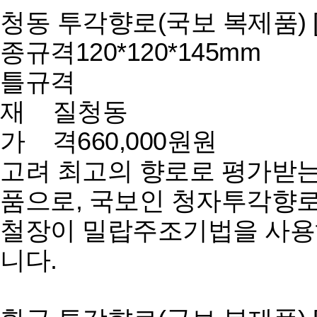
청동 투각향로(국보 복제품) [
종규격
120*120*145mm
틀규격
재 질
청동
가 격
660,000원원
고려 최고의 향로로 평가받는
품으로, 국보인 청자투각향
철장이 밀랍주조기법을 사용
니다.