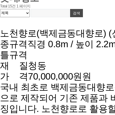
Total 15건
1 페이지
노천향로(백제금동대향로) (
종규격
직경 0.8m / 높이 2.2
틀규격
재 질
청동
가 격
70,000,000원원
국내 최초로 백제금동대향로
으로 제작되어 기존 제품과 
징입니다. 노천향로로 활용할